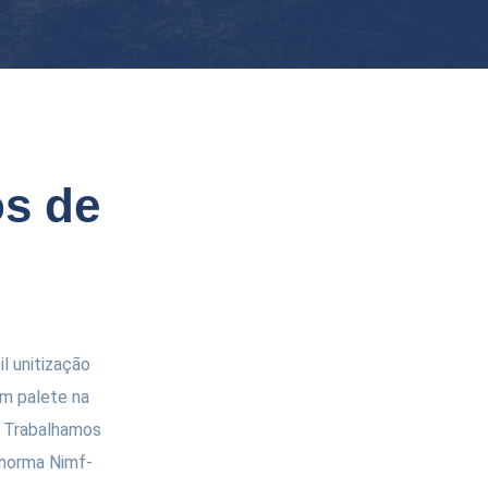
s de
l unitização
m palete na
s. Trabalhamos
 norma Nimf-