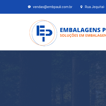
vendas@embpauli.com.br
Rua Jequitaí-