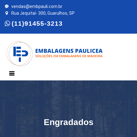
vendas@embpauli.com.br
Rua Jequitaí- 300, Guarulhos, SP
(11)91455-3213
Engradados